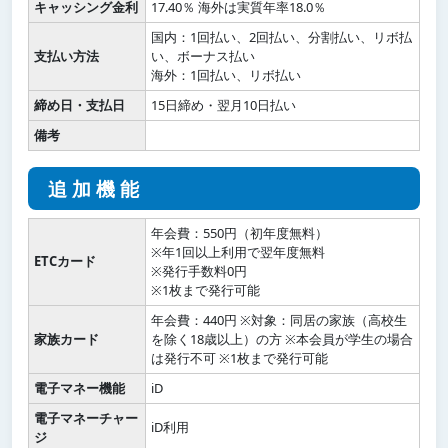
キャッシング金利
17.40％ 海外は実質年率18.0％
国内：1回払い、2回払い、分割払い、リボ払
支払い方法
い、ボーナス払い
海外：1回払い、リボ払い
締め日・支払日
15日締め・翌月10日払い
備考
追加機能
年会費：550円（初年度無料）
※年1回以上利用で翌年度無料
ETCカード
※発行手数料0円
※1枚まで発行可能
年会費：440円 ※対象：同居の家族（高校生
家族カード
を除く18歳以上）の方 ※本会員が学生の場合
は発行不可 ※1枚まで発行可能
電子マネー機能
iD
電子マネーチャー
iD利用
ジ