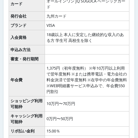
オールインワン JQ SUGOCA ベーシックカー
カード
ド
発行会社
九州カード
ブランド
VISA
18歳以上 本人に安定した継続的な収入のあ
入会資格
る方 学生可 高校生を除く
申込み方法
審査・発行期間
1,375円（初年度無料） ※年10万円以上利用
で翌年度無料 ※または携帯電話・電力会社の
年会費
料金決済で翌年度無料 ※在学中の年会費無料
※WEB明細書サービス申込みで、年会費550
円割引
ショッピング利用
10万円〜70万円
可能枠
キャッシング利用
0万円〜50万円
可能枠
リボ払い金利
15.00％