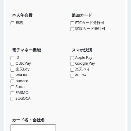
本人年会費
追加カード
無料
ETCカード発行可
家族カード発行可
電子マネー機能
スマホ決済
iD
Apple Pay
QUICPay
Google Pay
楽天Edy
楽天ペイ
WAON
au PAY
nanaco
Suica
PASMO
SUGOCA
カード名・会社名