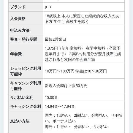
ブランド
JCB
18歳以上 本人に安定した継続的な収入のあ
入会資格
る方 学生可 高校生を除く
申込み方法
審査・発行期間
最短2営業日
1,375円（初年度無料） 在学中無料（卒業予
年会費
定年月まで） ※楽Pay利用分が翌月以降に繰
越されると次回の年会費半額
ショッピング利用
10万円〜100万円 学生は10〜30万円
可能枠
キャッシング利用
新規入会時は上限50万円
可能枠
リボ払い金利
15.00％
キャッシング金利
14.94％〜17.94％
国内：1回払い、2回払い、分割払い、リボ払
支払い方法
い、ボーナス払い
海外：1回払い、分割払い、リボ払い