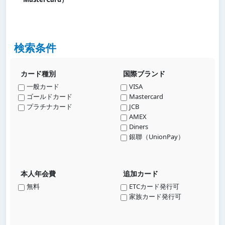
検索条件
カード種別
国際ブランド
一般カード
VISA
ゴールドカード
Mastercard
プラチナカード
JCB
AMEX
Diners
銀聯（UnionPay）
本人年会費
追加カード
無料
ETCカード発行可
家族カード発行可