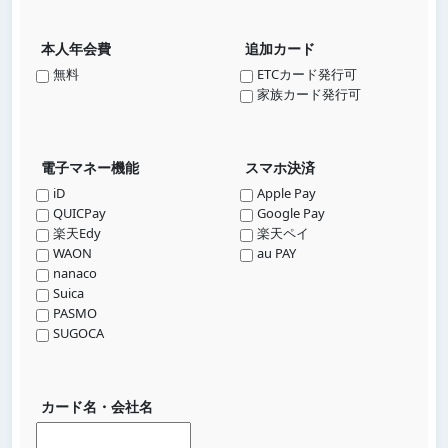
本人年会費
追加カード
無料
ETCカード発行可
家族カード発行可
電子マネー機能
スマホ決済
iD
Apple Pay
QUICPay
Google Pay
楽天Edy
楽天ペイ
WAON
au PAY
nanaco
Suica
PASMO
SUGOCA
カード名・会社名