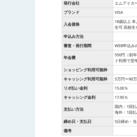
発行会社
エムアイカ
ブランド
VISA
18歳以上 
入会資格
生可 高校生
申込み方法
審査・発行期間
WEB申込み
550円（初
年会費
ド利用で翌
ショッピング利用可能枠
キャッシング利用可能枠
5万円〜90
リボ払い金利
15.00％
キャッシング金利
17.95％
国内：1回
支払い方法
海外：1回
締め日・支払日
5日締め・当
備考