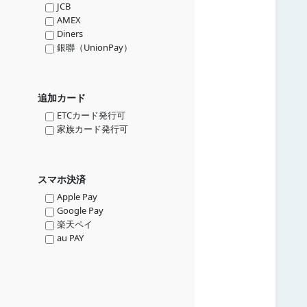
JCB
AMEX
Diners
銀聯（UnionPay）
追加カード
ETCカード発行可
家族カード発行可
スマホ決済
Apple Pay
Google Pay
楽天ペイ
au PAY