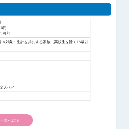
料
0円
行可能
料 ※対象：生計を共にする家族（高校生を除く18歳以
y、楽天ペイ
一覧へ戻る