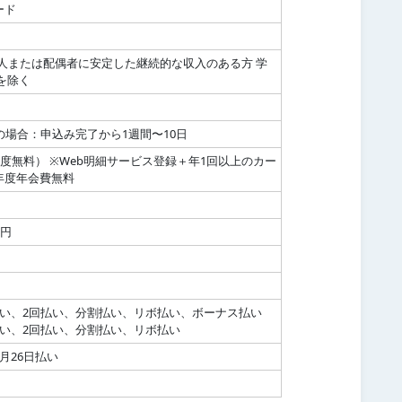
ード
本人または配偶者に安定した継続的な収入のある方 学
を除く
の場合：申込み完了から1週間〜10日
年度無料） ※Web明細サービス登録＋年1回以上のカー
年度年会費無料
万円
払い、2回払い、分割払い、リボ払い、ボーナス払い
払い、2回払い、分割払い、リボ払い
月26日払い