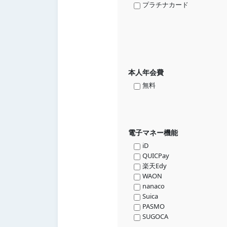
プラチナカード
本人年会費
無料
電子マネー機能
iD
QUICPay
楽天Edy
WAON
nanaco
Suica
PASMO
SUGOCA