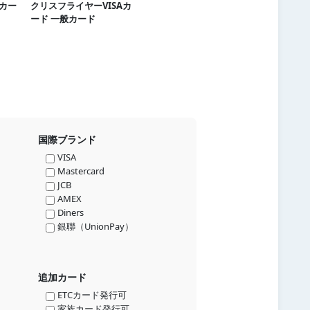
Bカー
クリスフライヤーVISAカ
ード 一般カード
国際ブランド
VISA
Mastercard
JCB
AMEX
Diners
銀聯（UnionPay）
追加カード
ETCカード発行可
家族カード発行可