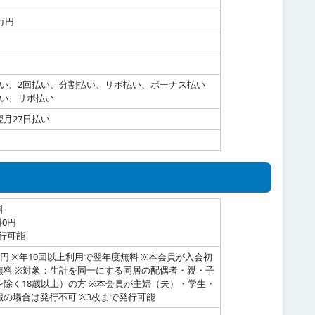
万円
払い、2回払い、分割払い、リボ払い、ボーナス払い
払い、リボ払い
月27日払い
料
0円
行可能
0円 ※年10回以上利用で翌年度無料 ※本会員が入会初
無料 ※対象：生計を同一にする同居の配偶者・親・子
を除く18歳以上）の方 ※本会員が主婦（夫）・学生・
職の場合は発行不可 ※3枚まで発行可能