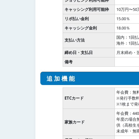
キャッシング利用可能枠
10万円〜50
リボ払い金利
15.00％
キャッシング金利
18.00％
国内：1回
支払い方法
海外：1回
締め日・支払日
月末締め・翌
備考
追加機能
年会費：無
ETCカード
※発行手数料
※1枚まで発
年会費：44
年度の場合
家族カード
供（高校生
未成年・無