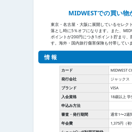
MIDWESTでの買い
東京・名古屋・大阪に展開しているセレクト
落とし時に5％オフになります。また、MIDW
ポイントが200円につき1ポイント貯まり
す。海外・国内旅行傷害保険も付帯してい
情報
カード
MIDWEST C
発行会社
ジャックス
ブランド
VISA
入会資格
18歳以上 
申込み方法
審査・発行期間
通常1〜2週
年会費
1,375円
ショッピング利用可能枠