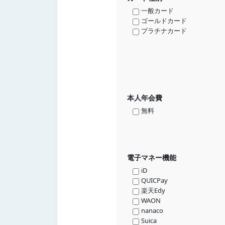
一般カード
ゴールドカード
プラチナカード
本人年会費
無料
電子マネー機能
iD
QUICPay
楽天Edy
WAON
nanaco
Suica