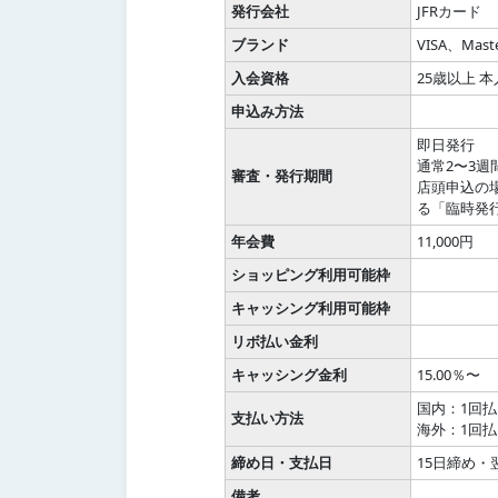
発行会社
JFRカード
ブランド
VISA、Maste
入会資格
25歳以上
申込み方法
即日発行
通常2〜3週
審査・発行期間
店頭申込の
る「臨時発
年会費
11,000円
ショッピング利用可能枠
キャッシング利用可能枠
リボ払い金利
キャッシング金利
15.00％〜
国内：1回
支払い方法
海外：1回払
締め日・支払日
15日締め・
備考