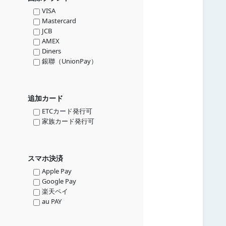
VISA
Mastercard
JCB
AMEX
Diners
銀聯（UnionPay）
追加カード
ETCカード発行可
家族カード発行可
スマホ決済
Apple Pay
Google Pay
楽天ペイ
au PAY