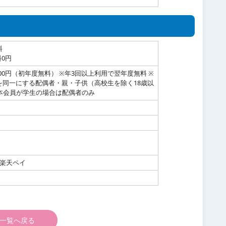
料
0円
100円（初年度無料） ※年3回以上利用で翌年度無料 ※
を同一にする配偶者・親・子供（高校生を除く18歳以
※本会員が学生の場合は配偶者のみ
y、楽天ペイ
一覧へ戻る