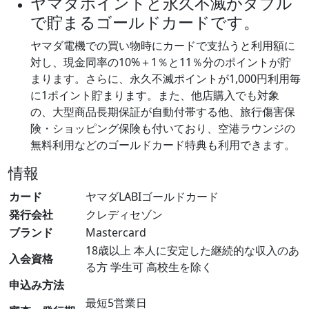
ヤマダポイントと永久不滅がダブル
で貯まるゴールドカードです。
ヤマダ電機での買い物時にカードで支払うと利用額に
対し、現金同率の10%＋1％と11％分のポイントが貯
まります。さらに、永久不滅ポイントが1,000円利用毎
に1ポイント貯まります。また、他店購入でも対象
の、大型商品長期保証が自動付帯する他、旅行傷害保
険・ショッピング保険も付いており、空港ラウンジの
無料利用などのゴールドカード特典も利用できます。
情報
カード
ヤマダLABIゴールドカード
発行会社
クレディセゾン
ブランド
Mastercard
18歳以上 本人に安定した継続的な収入のあ
入会資格
る方 学生可 高校生を除く
申込み方法
最短5営業日