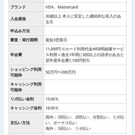
ブランド
VISA、Mastercard
30歳以上 本人に安定した継続的な収入のあ
入会資格
る方
申込み方法
審査・発行期間
最短3営業日
11,000円 ※カード利用代金WEB明細書サービ
年会費
ス利用＋過去1年間に6回以上の請求があると
翌年度年会費1,100円割引
ショッピング利用
50万円〜200万円
可能枠
キャッシング利用
可能枠
リボ払い金利
15.00％
キャッシング金利
18.00％
国内：1回払い、2回払い、分割払い、リボ払
支払い方法
い、ボーナス払い
海外：1回払い、リボ払い