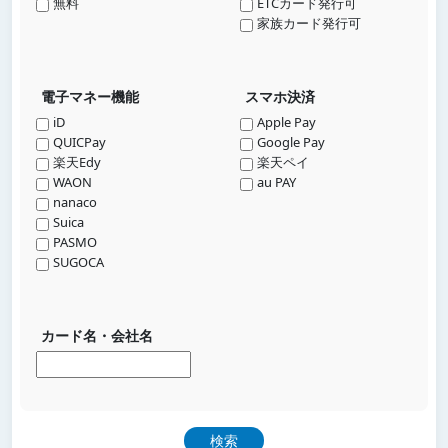
無料
ETCカード発行可
家族カード発行可
電子マネー機能
スマホ決済
iD
Apple Pay
QUICPay
Google Pay
楽天Edy
楽天ペイ
WAON
au PAY
nanaco
Suica
PASMO
SUGOCA
カード名・会社名