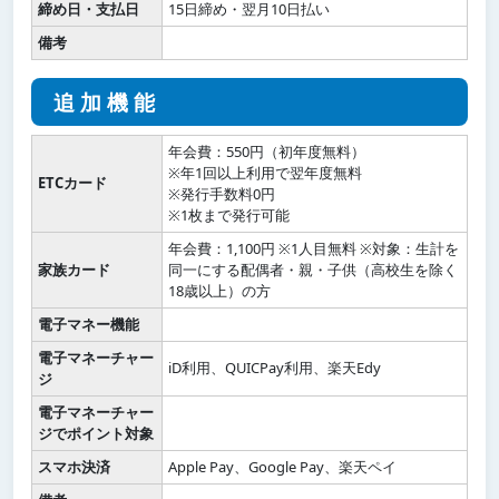
締め日・支払日
15日締め・翌月10日払い
備考
追加機能
年会費：550円（初年度無料）
※年1回以上利用で翌年度無料
ETCカード
※発行手数料0円
※1枚まで発行可能
年会費：1,100円 ※1人目無料 ※対象：生計を
家族カード
同一にする配偶者・親・子供（高校生を除く
18歳以上）の方
電子マネー機能
電子マネーチャー
iD利用、QUICPay利用、楽天Edy
ジ
電子マネーチャー
ジでポイント対象
スマホ決済
Apple Pay、Google Pay、楽天ペイ