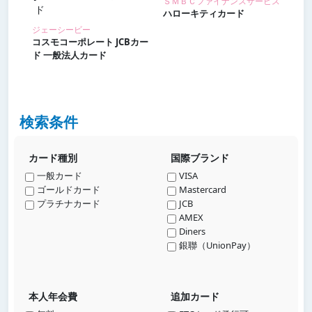
ＳＭＢＣファイナンスサービス
ハローキティカード
ジェーシービー
コスモコーポレート JCBカー
ド 一般法人カード
検索条件
カード種別
国際ブランド
一般カード
VISA
ゴールドカード
Mastercard
プラチナカード
JCB
AMEX
Diners
銀聯（UnionPay）
本人年会費
追加カード