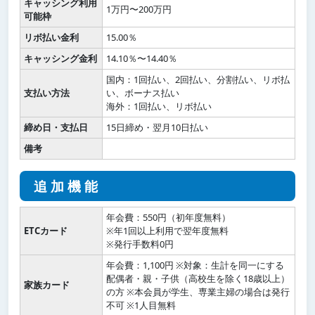
キャッシング利用
1万円〜200万円
可能枠
リボ払い金利
15.00％
キャッシング金利
14.10％〜14.40％
国内：1回払い、2回払い、分割払い、リボ払
支払い方法
い、ボーナス払い
海外：1回払い、リボ払い
締め日・支払日
15日締め・翌月10日払い
備考
追加機能
年会費：550円（初年度無料）
ETCカード
※年1回以上利用で翌年度無料
※発行手数料0円
年会費：1,100円 ※対象：生計を同一にする
配偶者・親・子供（高校生を除く18歳以上）
家族カード
の方 ※本会員が学生、専業主婦の場合は発行
不可 ※1人目無料