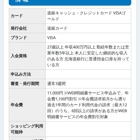
道銀キャッシュ・クレジットカード VISAゴ
カード
ールド
発行会社
道銀カード
ブランド
VISA
27歳以上 年収400万円以上 勤続年数または営
業年数5年以上 本人に安定した継続的な収入
入会資格
のある方 北海道銀行に普通預金口座を持って
いる方
申込み方法
審査・発行期間
通常3週間
11,000円 ※WEB明細書サービス申込みで、年
会費1,100円割引 ※年会費請求前月から遡り
年会費
過去1年間のカード利用代金の請求（最大12
回）のうち、6回以上の請求がある方がWEB
明細書サービスの年会費割引対象
ショッピング利用
可能枠