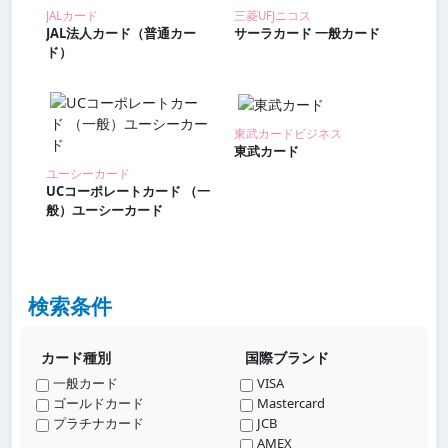
JALカード
三菱UFJニコス
JAL法人カード（普通カー
サーラカード 一般カード
ド）
東武カードビジネス
東武カード
ユーシーカード
UCコーポレートカード （一
般）ユーシーカード
検索条件
カード種別
国際ブランド
一般カード
VISA
ゴールドカード
Mastercard
プラチナカード
JCB
AMEX