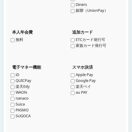
Diners
銀聯（UnionPay）
本人年会費
追加カード
無料
ETCカード発行可
家族カード発行可
電子マネー機能
スマホ決済
iD
Apple Pay
QUICPay
Google Pay
楽天Edy
楽天ペイ
WAON
au PAY
nanaco
Suica
PASMO
SUGOCA