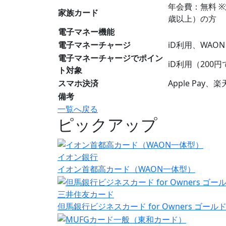
年会費：無料 
家族カード
歳以上）の方
電子マネー機能
電子マネーチャージ
iD利用、WAO
電子マネーチャージでポイン
iD利用（200
ト対象
スマホ決済
Apple Pay、
備考
一覧へ戻る
ピックアップ
イオン銀行
イオン首都高カード（WAON一体型）
三井住友カード
但馬銀行ビジネスカード for Owners ゴール