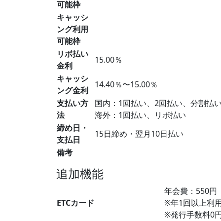
可能枠
キャッシ
ング利用
可能枠
リボ払い
15.00％
金利
キャッシ
14.40％〜15.00％
ング金利
支払い方
国内：1回払い、2回払い、分割払
法
海外：1回払い、リボ払い
締め日・
15日締め・翌月10日払い
支払日
備考
追加機能
年会費：550
ETCカード
※年1回以上利
※発行手数料0