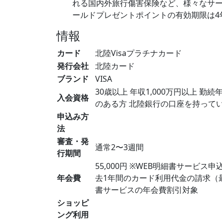
れる国内外旅行傷害保険など、様々なサ
ールドプレゼントポイントの有効期限は4
情報
カード
北陸Visaプラチナカード
発行会社
北陸カード
ブランド
VISA
30歳以上 年収1,000万円以上 
入会資格
のある方 北陸銀行の口座を持って
申込み方
法
審査・発
通常2〜3週間
行期間
55,000円 ※WEB明細書サービス
年会費
去1年間のカード利用代金の請求（最
書サービスの年会費割引対象
ショッピ
ング利用