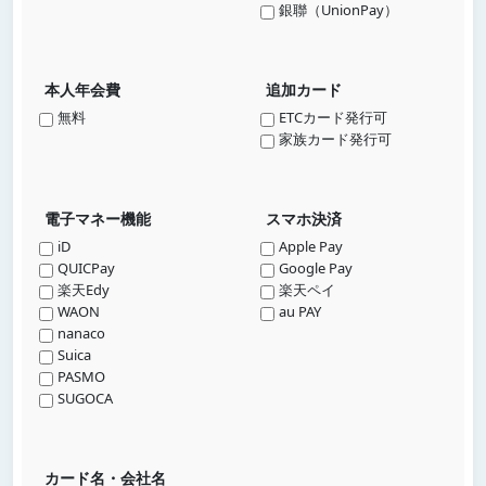
銀聯（UnionPay）
本人年会費
追加カード
無料
ETCカード発行可
家族カード発行可
電子マネー機能
スマホ決済
iD
Apple Pay
QUICPay
Google Pay
楽天Edy
楽天ペイ
WAON
au PAY
nanaco
Suica
PASMO
SUGOCA
カード名・会社名