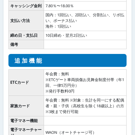
キャッシング金利
7.80％〜18.00％
国内：1回払い、2回払い、分割払い、リボ払
支払い方法
い、ボーナス払い
海外：1回払い
締め日・支払日
10日締め・翌月2日払い
備考
追加機能
年会費：無料
※ETCゲート車両損傷お見舞金制度付帯（年1
ETCカード
回、一律5万円分）
※発行手数料0円
年会費：無料 ※対象：生計を同一にする配偶
家族カード
者・親・子供（高校生を除く18歳以上）の方
※3枚まで発行可能
電子マネー機能
電子マネーチャー
WAON（オートチャージ可）