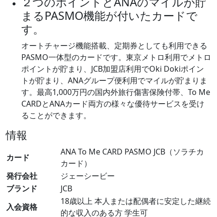
２つのポイントとANAのマイルが貯
まるPASMO機能が付いたカードで
す。
オートチャージ機能搭載、定期券としても利用できる
PASMO一体型のカードです。東京メトロ利用でメトロ
ポイントが貯まり、JCB加盟店利用でOki Dokiポイン
トが貯まり、ANAグループ便利用でマイルが貯まりま
す。最高1,000万円の国内外旅行傷害保険付帯、To Me
CARDとANAカード両方の様々な優待サービスを受け
ることができます。
情報
ANA To Me CARD PASMO JCB（ソラチカ
カード
カード）
発行会社
ジェーシービー
ブランド
JCB
18歳以上 本人または配偶者に安定した継続
入会資格
的な収入のある方 学生可