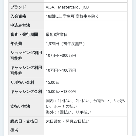
ブランド
VISA、Mastercard、JCB
入会資格
18歳以上 学生可 高校生を除く
申込み方法
審査・発行期間
最短8営業日
年会費
1,375円（初年度無料）
ショッピング利用
10万円〜300万円
可能枠
キャッシング利用
10万円〜100万円
可能枠
リボ払い金利
15.00％
キャッシング金利
15.00％〜18.00％
国内：1回払い、2回払い、分割払い、リボ払
支払い方法
い、ボーナス払い
海外：1回払い、リボ払い
締め日・支払日
末日締め・翌月27日払い
備考