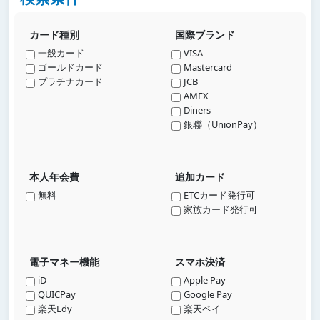
カード種別
国際ブランド
一般カード
VISA
ゴールドカード
Mastercard
プラチナカード
JCB
AMEX
Diners
銀聯（UnionPay）
本人年会費
追加カード
無料
ETCカード発行可
家族カード発行可
電子マネー機能
スマホ決済
iD
Apple Pay
QUICPay
Google Pay
楽天Edy
楽天ペイ