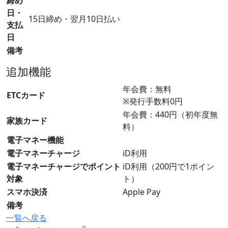
締め
日・
15日締め・翌月10日払い
支払
日
備考
追加機能
年会費：無料
ETCカード
※発行手数料0円
年会費：440円（初年度無
家族カード
料）
電子マネー機能
電子マネーチャージ
iD利用
電子マネーチャージでポイント
iD利用（200円で1ポイン
対象
ト）
スマホ決済
Apple Pay
備考
一覧へ戻る