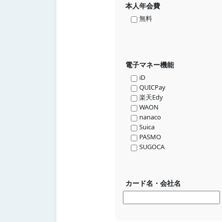
本人年会費
無料
電子マネー機能
iD
QUICPay
楽天Edy
WAON
nanaco
Suica
PASMO
SUGOCA
カード名・会社名