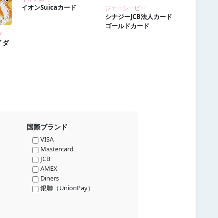
イオンSuicaカード
ジェーシービー
シナジーJCB法人カード
ゴールドカード
ブ
 ダ
国際ブランド
VISA
Mastercard
JCB
AMEX
Diners
銀聯（UnionPay）