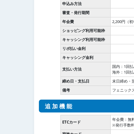
申込み方法
審査・発行期間
年会費
2,200円（
ショッピング利用可能枠
キャッシング利用可能枠
リボ払い金利
キャッシング金利
国内：1回
支払い方法
海外：1回
締め日・支払日
末日締め・翌
備考
フェニック
追加機能
年会費：無
ETCカード
※発行手数料