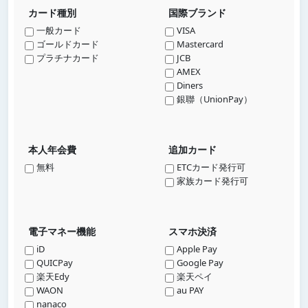
カード種別
国際ブランド
一般カード
VISA
ゴールドカード
Mastercard
プラチナカード
JCB
AMEX
Diners
銀聯（UnionPay）
本人年会費
追加カード
無料
ETCカード発行可
家族カード発行可
電子マネー機能
スマホ決済
iD
Apple Pay
QUICPay
Google Pay
楽天Edy
楽天ペイ
WAON
au PAY
nanaco