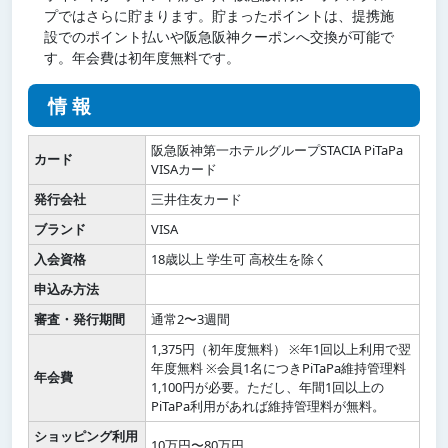
プではさらに貯まります。貯まったポイントは、提携施
設でのポイント払いや阪急阪神クーポンへ交換が可能で
す。年会費は初年度無料です。
情報
阪急阪神第一ホテルグループSTACIA PiTaPa
カード
VISAカード
発行会社
三井住友カード
ブランド
VISA
入会資格
18歳以上 学生可 高校生を除く
申込み方法
審査・発行期間
通常2〜3週間
1,375円（初年度無料） ※年1回以上利用で翌
年度無料 ※会員1名につきPiTaPa維持管理料
年会費
1,100円が必要。ただし、年間1回以上の
PiTaPa利用があれば維持管理料が無料。
ショッピング利用
10万円〜80万円