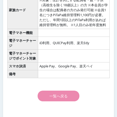
※対象：生計を共にする配偶者・親・子供
（高校生を除く18歳以上）の方 ※本会員が学
家族カード
生の場合は配偶者の方のみ発行可能 ※会員1
名につきPiTaPa維持管理料1,100円が必要。
ただし、年間1回以上のPiTaPa利用があれば
維持管理料が無料。 ※1人目のみ初年度無料
電子マネー機能
電子マネーチャー
iD利用、QUICPay利用、楽天Edy
ジ
電子マネーチャー
ジでポイント対象
スマホ決済
Apple Pay、Google Pay、楽天ペイ
備考
一覧へ戻る