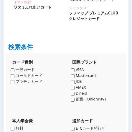
イオン銀行
ワタミふれあいカード
ジャックス
ソフマップ プレミアムCLUB
クレジットカード
検索条件
カード種別
国際ブランド
一般カード
VISA
ゴールドカード
Mastercard
プラチナカード
JCB
AMEX
Diners
銀聯（UnionPay）
本人年会費
追加カード
無料
ETCカード発行可