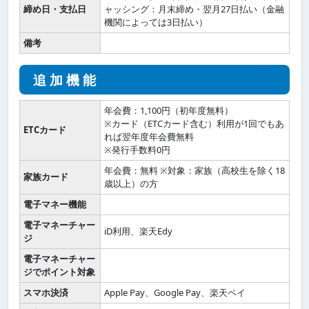
締め日・支払日
ャッシング：月末締め・翌月27日払い（金融
機関によっては3日払い）
備考
追加機能
年会費：1,100円（初年度無料）
※カード（ETCカード含む）利用が1回でもあ
ETCカード
れば翌年度年会費無料
※発行手数料0円
年会費：無料 ※対象：家族（高校生を除く18
家族カード
歳以上）の方
電子マネー機能
電子マネーチャー
iD利用、楽天Edy
ジ
電子マネーチャー
ジでポイント対象
スマホ決済
Apple Pay、Google Pay、楽天ペイ