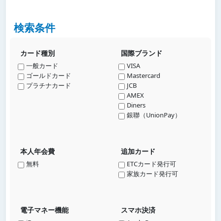
検索条件
カード種別
国際ブランド
一般カード
VISA
ゴールドカード
Mastercard
プラチナカード
JCB
AMEX
Diners
銀聯（UnionPay）
本人年会費
追加カード
無料
ETCカード発行可
家族カード発行可
電子マネー機能
スマホ決済