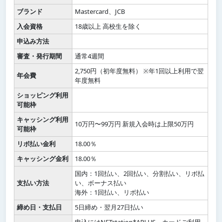
ブランド
Mastercard、JCB
入会資格
18歳以上 高校生を除く
申込み方法
審査・発行期間
通常4週間
2,750円（初年度無料） ※年1回以上利用で翌
年会費
年度無料
ショッピング利用
可能枠
キャッシング利用
10万円〜99万円 新規入会時は上限50万円
可能枠
リボ払い金利
18.00％
キャッシング金利
18.00％
国内：1回払い、2回払い、分割払い、リボ払
支払い方法
い、ボーナス払い
海外：1回払い、リボ払い
締め日・支払日
5日締め・翌月27日払い
申込にはNETstation*APLUS、カードご利用