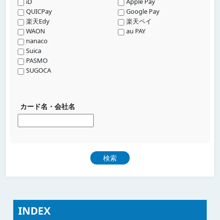
iD
Apple Pay
QUICPay
Google Pay
楽天Edy
楽天ペイ
WAON
au PAY
nanaco
Suica
PASMO
SUGOCA
カード名・会社名
INDEX