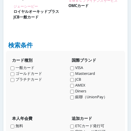
ＳＭＢＣファイナンスサービス
OMCカード
ジェーシービー
ロイヤルオーキッドプラス
JCB一般カード
検索条件
カード種別
国際ブランド
一般カード
VISA
ゴールドカード
Mastercard
プラチナカード
JCB
AMEX
Diners
銀聯（UnionPay）
本人年会費
追加カード
無料
ETCカード発行可