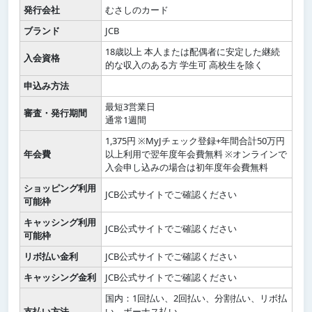
発行会社
むさしのカード
ブランド
JCB
18歳以上 本人または配偶者に安定した継続
入会資格
的な収入のある方 学生可 高校生を除く
申込み方法
最短3営業日
審査・発行期間
通常1週間
1,375円 ※MyJチェック登録+年間合計50万円
年会費
以上利用で翌年度年会費無料 ※オンラインで
入会申し込みの場合は初年度年会費無料
ショッピング利用
JCB公式サイトでご確認ください
可能枠
キャッシング利用
JCB公式サイトでご確認ください
可能枠
リボ払い金利
JCB公式サイトでご確認ください
キャッシング金利
JCB公式サイトでご確認ください
国内：1回払い、2回払い、分割払い、リボ払
支払い方法
い、ボーナス払い