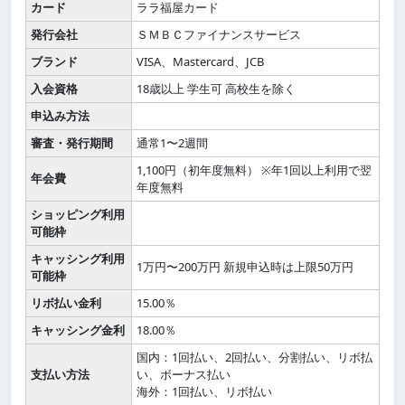
カード
ララ福屋カード
発行会社
ＳＭＢＣファイナンスサービス
ブランド
VISA、Mastercard、JCB
入会資格
18歳以上 学生可 高校生を除く
申込み方法
審査・発行期間
通常1〜2週間
1,100円（初年度無料） ※年1回以上利用で翌
年会費
年度無料
ショッピング利用
可能枠
キャッシング利用
1万円〜200万円 新規申込時は上限50万円
可能枠
リボ払い金利
15.00％
キャッシング金利
18.00％
国内：1回払い、2回払い、分割払い、リボ払
支払い方法
い、ボーナス払い
海外：1回払い、リボ払い