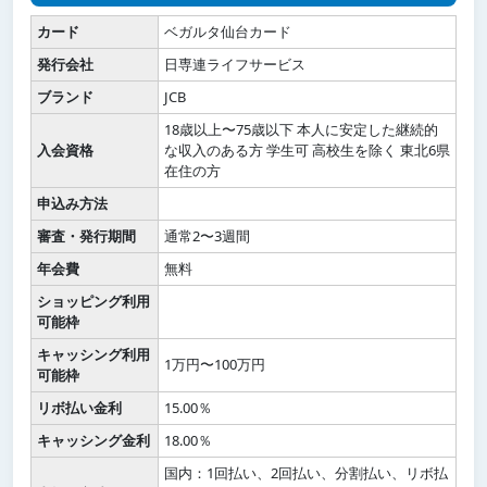
カード
ベガルタ仙台カード
発行会社
日専連ライフサービス
ブランド
JCB
18歳以上〜75歳以下 本人に安定した継続的
入会資格
な収入のある方 学生可 高校生を除く 東北6県
在住の方
申込み方法
審査・発行期間
通常2〜3週間
年会費
無料
ショッピング利用
可能枠
キャッシング利用
1万円〜100万円
可能枠
リボ払い金利
15.00％
キャッシング金利
18.00％
国内：1回払い、2回払い、分割払い、リボ払