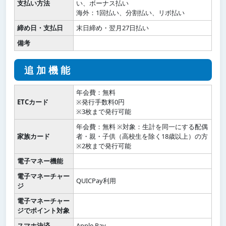
支払い方法
い、ボーナス払い
海外：1回払い、分割払い、リボ払い
締め日・支払日
末日締め・翌月27日払い
備考
追加機能
年会費：無料
ETCカード
※発行手数料0円
※3枚まで発行可能
年会費：無料 ※対象：生計を同一にする配偶
家族カード
者・親・子供（高校生を除く18歳以上）の方
※2枚まで発行可能
電子マネー機能
電子マネーチャー
QUICPay利用
ジ
電子マネーチャー
ジでポイント対象
スマホ決済
Apple Pay