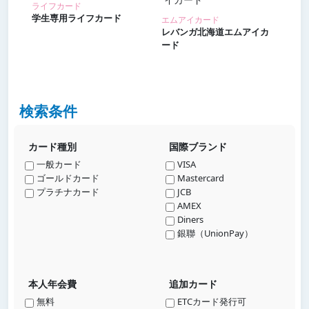
ライフカード
学生専用ライフカード
エムアイカード
レバンガ北海道エムアイカ
ード
検索条件
カード種別
国際ブランド
一般カード
VISA
ゴールドカード
Mastercard
プラチナカード
JCB
AMEX
Diners
銀聯（UnionPay）
本人年会費
追加カード
無料
ETCカード発行可